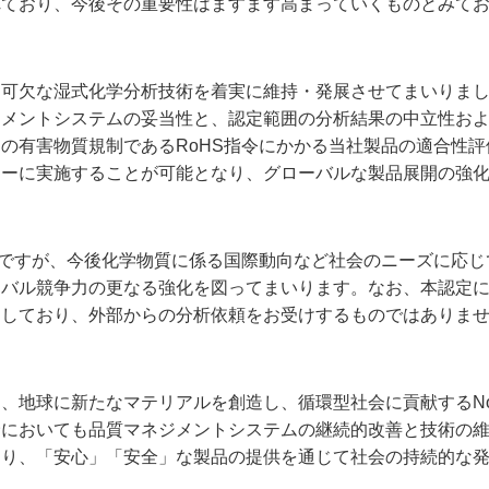
れており、今後その重要性はますます高まっていくものとみて
不可欠な湿式化学分析技術を着実に維持・発展させてまいりま
ジメントシステムの妥当性と、認定範囲の分析結果の中立性お
の有害物質規制であるRoHS指令にかかる当社製品の適合性評
ィーに実施することが可能となり、グローバルな製品展開の強
質ですが、今後化学物質に係る国際動向など社会のニーズに応じ
ーバル競争力の更なる強化を図ってまいります。なお、本認定
としており、外部からの分析依頼をお受けするものではありま
、地球に新たなマテリアルを創造し、循環型社会に貢献するNo
野においても品質マネジメントシステムの継続的改善と技術の
より、「安心」「安全」な製品の提供を通じて社会の持続的な