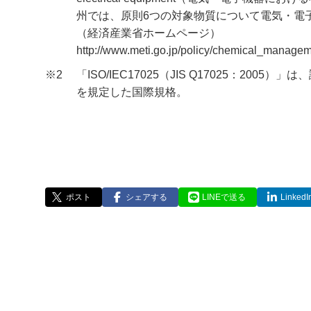
州では、原則6つの対象物質について電気・電
（経済産業省ホームページ）
http://www.meti.go.jp/policy/chemical_managem
※2
「ISO/IEC17025（JIS Q17025：20
を規定した国際規格。
ポスト
シェアする
LINEで送る
Linke