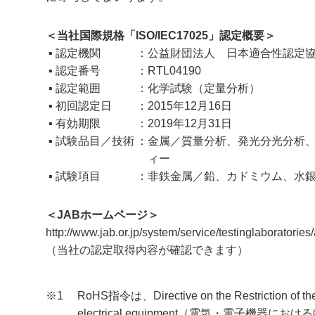
＜当社国際規格「ISO/IEC17025」認定概要＞
▪ 認定機関
公益財団法人 日本適合性認定協
▪ 認定番号
RTL04190
▪ 認定範囲
化学試験（定量分析）
▪ 初回認定日
2015年12月16日
▪ 有効期限
2019年12月31日
▪ 試験品目／技術
金属／質量分析、発光分光分析
ィー
▪ 試験項目
非鉄金属／鉛、カドミウム、水
＜JABホームページ＞
http://www.jab.or.jp/system/service/testinglaboratories/
（当社の認定取得内容が確認できます）
※1
RoHS指令は、Directive on the Restriction of the 
electrical equipment（電気・電子