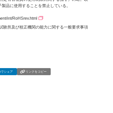
子製品に使用することを禁止している。
ent/int/RoHSrev.html
05）」は、試験所及び校正機関の能力に関する一般要求事項
dInでシェア
リンクをコピー