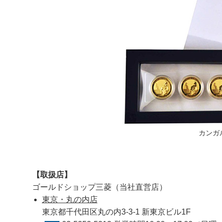
カンガ
【取扱店】
ゴールドショップ三菱（当社直営店）
東京・丸の内店
東京都千代田区丸の内3-3-1 新東京ビル1F