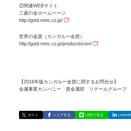
②関連WEBサイト
三菱の金ホームページ
http://gold.mmc.co.jp/
世界の金貨（カンガルー金貨）
http://gold.mmc.co.jp/products/coin/
【2016年版カンガルー金貨に関するお問合せ】
金属事業カンパニー 貴金属部 リテールグルー
ポスト
シェアする
LINEで送る
Linke