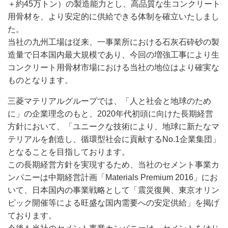
＋約45万トン）の製造能力とし、高品質な生コンクリート
用骨材を、より安定的に供給できる体制を確立いたしまし
た。
当社の九州工場は従来、一事業所における石灰石砕砂の製
造量で日本国内最大規模であり、今回の増強工事により生
コンクリート用骨材市場における当社の地位はより確実な
ものとなります。
三菱マテリアルグループでは、「人と社会と地球のため
に」の企業理念のもと、2020年代初頭に向けた長期経営
方針において、「ユニークな技術により、地球に新たなマ
テリアルを創造し、循環型社会に貢献するNo.1企業集団」
となることを目指しております。
この長期経営方針を実現するため、当社のセメント事業カ
ンパニーは中期経営計画「Materials Premium 2016」にお
いて、日本国内の事業戦略として「震災復興、東京オリン
ピック開催等による旺盛な国内需要への安定供給」を掲げ
ております。