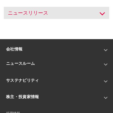
ニュースリリース
開く
会社情報
トップメッセージ
ニュースルーム
会社概要
私たちの目指す姿
ニュースリリース
中期経営戦略
サステナビリティ
トピックス
組織
グループニュース・イベント
サステナビリティ基本方針
役員
IRニュース
株主・投資家情報
環境
沿革
社会
コーポレート・ガバナンス
経営方針
ガバナンス