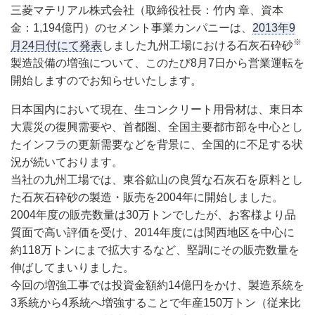
三菱マテリアル株式会社（取締役社長：竹内 章、資本
金：1,194億円）のセメント事業カンパニーは、
2013年9
※
月24日付にて発表
しました九州工場における石灰石砕砂
製造設備の増強について、このたび8月7日から営業運転を
開始しますのでお知らせいたします。
日本国内において現在、生コンクリート用骨材は、東日本
大震災の復興需要や、首都圏、全国主要都市部を中心とし
たインフラの更新需要などを背景に、全国的に不足する状
況が続いております。
当社の九州工場では、東谷鉱山の良質な石灰石を原料とし
た石灰石砕砂の製造・販売を2004年に開始しました。
2004年度の販売数量は30万トンでしたが、お客様より品
質面で高い評価を受け、2014年度には関西地区を中心に
約118万トンにまで拡大するなど、堅調にその販売数量を
伸ばしてまいりました。
今回の増強工事では投資金額約14億円をかけ、製造系統を
3系統から4系統へ増強することで年産150万トン（従来比