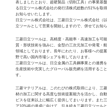
表しましたとおり、超硬製品（切削工具）の事業基
る日立ツール株式会社の発行済株式総数の51%を取
お知らせいたします。
日立ツール株式会社は、三菱日立ツール株式会社（
立ツールとして営業を開始しますので、併せてお知
三菱日立ツールは、高精度・高能率・高速加工を可
質・形状技術を強みに、金型の三次元加工や発電・
領域としております。長年にわたり、お客様への提
野で高い国内市場シェアを有しております。
三菱日立ツールは、日立金属の工具鋼事業との連携
生産技術や充実したグローバル販売網を活用するこ
す。
三菱マテリアルは、このたびの株式取得により、三
材の加工に関する高度な技術提案能力を活かし、自
ビスを従来以上に幅広く提供してまいります。また
ア10%超の達成に向けて、引き続き三菱日立ツール