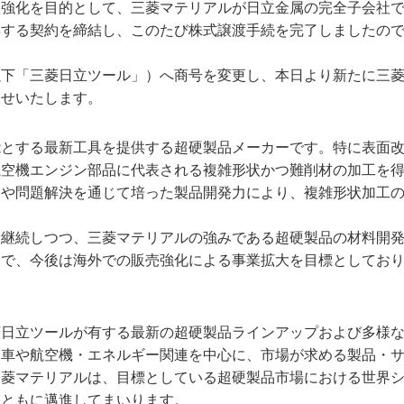
盤強化を目的として、三菱マテリアルが日立金属の完全子会社
得する契約を締結し、このたび株式譲渡手続を完了しましたの
以下「三菱日立ツール」）へ商号を変更し、本日より新たに三
らせいたします。
能とする最新工具を提供する超硬製品メーカーです。特に表面
航空機エンジン部品に代表される複雑形状かつ難削材の加工を
案や問題解決を通じて培った製品開発力により、複雑形状加工
を継続しつつ、三菱マテリアルの強みである超硬製品の材料開
とで、今後は海外での販売強化による事業拡大を目標としてお
菱日立ツールが有する最新の超硬製品ラインアップおよび多様
動車や航空機・エネルギー関連を中心に、市場が求める製品・
三菱マテリアルは、目標としている超硬製品市場における世界
とともに邁進してまいります。