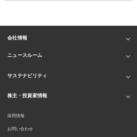
会社情報
トップメッセージ
ニュースルーム
会社概要
私たちの目指す姿
ニュースリリース
中期経営戦略
サステナビリティ
トピックス
組織
グループニュース・イベント
サステナビリティ基本方針
役員
IRニュース
株主・投資家情報
環境
沿革
社会
コーポレート・ガバナンス
経営方針
ガバナンス
採用情報
事業
財務ハイライト
サステナビリティマネジメント
事業所
株式情報
お問い合わせ
マテリアリティ
グループ会社
IR資料室