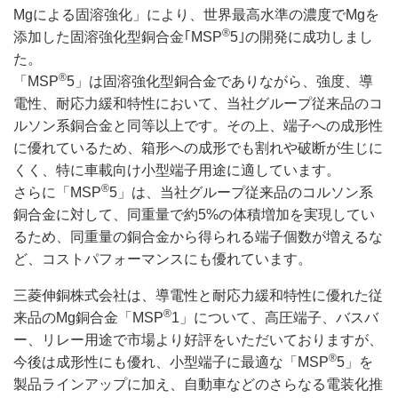
Mgによる固溶強化」により、世界最高水準の濃度でMgを
®
添加した固溶強化型銅合金｢MSP
5｣の開発に成功しまし
た。
®
「MSP
5」は固溶強化型銅合金でありながら、強度、導
電性、耐応力緩和特性において、当社グループ従来品のコ
ルソン系銅合金と同等以上です。その上、端子への成形性
に優れているため、箱形への成形でも割れや破断が生じに
くく、特に車載向け小型端子用途に適しています。
®
さらに「MSP
5」は、当社グループ従来品のコルソン系
銅合金に対して、同重量で約5%の体積増加を実現してい
るため、同重量の銅合金から得られる端子個数が増えるな
ど、コストパフォーマンスにも優れています。
三菱伸銅株式会社は、導電性と耐応力緩和特性に優れた従
®
来品のMg銅合金「MSP
1」について、高圧端子、バスバ
ー、リレー用途で市場より好評をいただいておりますが、
®
今後は成形性にも優れ、小型端子に最適な「MSP
5」を
製品ラインアップに加え、自動車などのさらなる電装化推