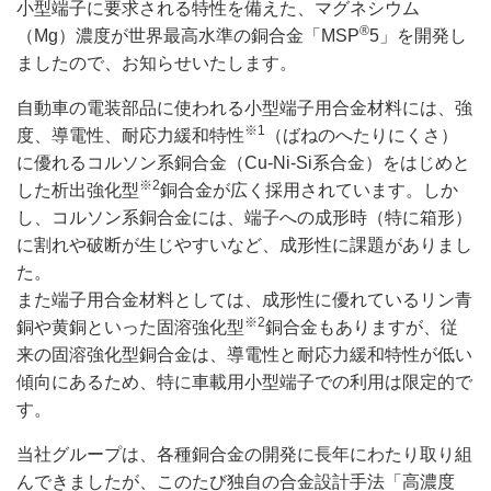
小型端子に要求される特性を備えた、マグネシウム
®
（Mg）濃度が世界最高水準の銅合金「MSP
5」を開発し
ましたので、お知らせいたします。
自動車の電装部品に使われる小型端子用合金材料には、強
※1
度、導電性、耐応力緩和特性
（ばねのへたりにくさ）
に優れるコルソン系銅合金（Cu-Ni-Si系合金）をはじめと
※2
した析出強化型
銅合金が広く採用されています。しか
し、コルソン系銅合金には、端子への成形時（特に箱形）
に割れや破断が生じやすいなど、成形性に課題がありまし
た。
また端子用合金材料としては、成形性に優れているリン青
※2
銅や黄銅といった固溶強化型
銅合金もありますが、従
来の固溶強化型銅合金は、導電性と耐応力緩和特性が低い
傾向にあるため、特に車載用小型端子での利用は限定的で
す。
当社グループは、各種銅合金の開発に長年にわたり取り組
んできましたが、このたび独自の合金設計手法「高濃度