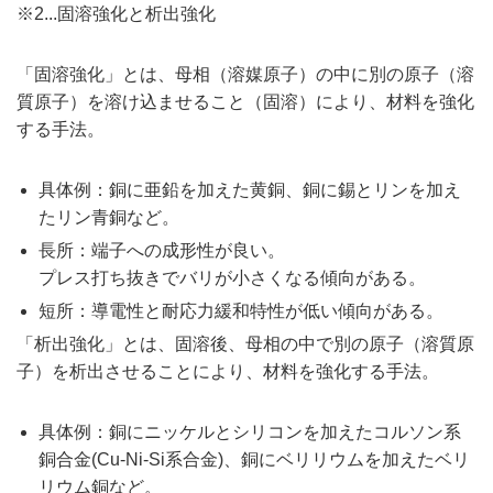
※2...固溶強化と析出強化
「固溶強化」とは、母相（溶媒原子）の中に別の原子（溶
質原子）を溶け込ませること（固溶）により、材料を強化
する手法。
具体例：銅に亜鉛を加えた黄銅、銅に錫とリンを加え
たリン青銅など。
長所：端子への成形性が良い。
プレス打ち抜きでバリが小さくなる傾向がある。
短所：導電性と耐応力緩和特性が低い傾向がある。
「析出強化」とは、固溶後、母相の中で別の原子（溶質原
子）を析出させることにより、材料を強化する手法。
具体例：銅にニッケルとシリコンを加えたコルソン系
銅合金(Cu-Ni-Si系合金)、銅にベリリウムを加えたベリ
リウム銅など。