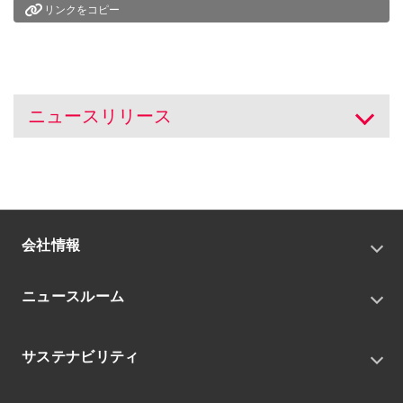
リンクをコピー
ニュースリリース
開く
会社情報
トップメッセージ
ニュースルーム
会社概要
私たちの目指す姿
ニュースリリース
中期経営戦略
サステナビリティ
トピックス
組織
グループニュース・イベント
サステナビリティ基本方針