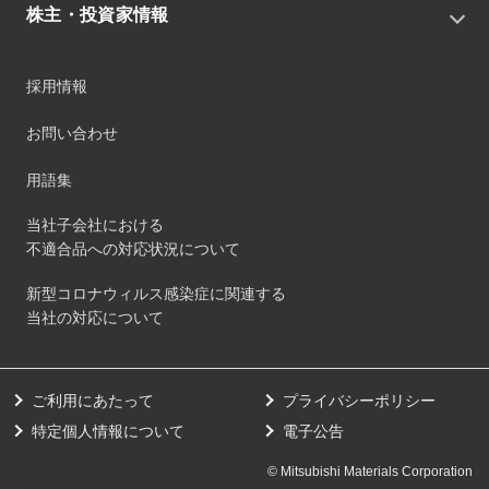
役員
IRニュース
株主・投資家情報
環境
沿革
社会
コーポレート・ガバナンス
経営方針
ガバナンス
採用情報
事業
財務ハイライト
サステナビリティマネジメント
事業所
株式情報
お問い合わせ
マテリアリティ
グループ会社
IR資料室
ESGを推進する活動
IRカレンダー
用語集
ステークホルダーへの経済的価値配分
IRポリシー
サステナビリティデータ
当社子会社における
個人投資家のみなさまへ
不適合品への対応状況について
第三者保証
社外団体への加盟
新型コロナウィルス感染症に関連する
社外からの評価
当社の対応について
GRI内容索引
ダイバーシティ・エクイティ&インクルージョン
ご利用にあたって
プライバシーポリシー
健康経営の取り組み
特定個人情報について
電子公告
© Mitsubishi Materials Corporation