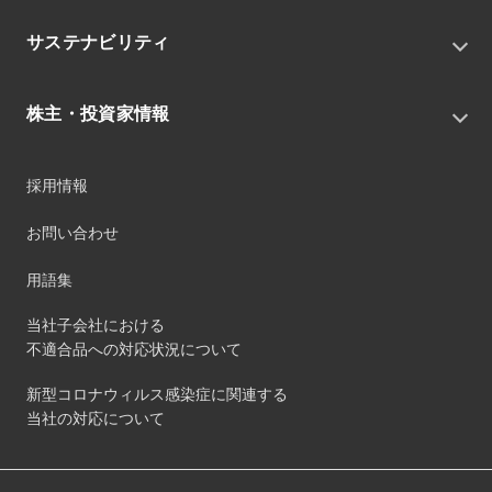
私たちの目指す姿
ニュースリリース
中期経営戦略
サステナビリティ
トピックス
組織
グループニュース・イベント
サステナビリティ基本方針
役員
IRニュース
株主・投資家情報
環境
沿革
社会
コーポレート・ガバナンス
経営方針
ガバナンス
採用情報
事業
財務ハイライト
サステナビリティマネジメント
事業所
株式情報
お問い合わせ
マテリアリティ
グループ会社
IR資料室
ESGを推進する活動
IRカレンダー
用語集
ステークホルダーへの経済的価値配分
IRポリシー
サステナビリティデータ
当社子会社における
個人投資家のみなさまへ
不適合品への対応状況について
第三者保証
社外団体への加盟
新型コロナウィルス感染症に関連する
社外からの評価
当社の対応について
GRI内容索引
ダイバーシティ・エクイティ&インクルージョン