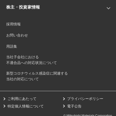
サステナビリティ基本方針
役員
IRニュース
株主・投資家情報
環境
沿革
社会
コーポレート・ガバナンス
経営方針
ガバナンス
採用情報
事業
財務ハイライト
サステナビリティマネジメント
事業所
株式情報
お問い合わせ
マテリアリティ
グループ会社
IR資料室
ESGを推進する活動
IRカレンダー
用語集
ステークホルダーへの経済的価値配分
IRポリシー
サステナビリティデータ
当社子会社における
個人投資家のみなさまへ
不適合品への対応状況について
第三者保証
社外団体への加盟
新型コロナウィルス感染症に関連する
社外からの評価
当社の対応について
GRI内容索引
ダイバーシティ・エクイティ&インクルージョン
ご利用にあたって
プライバシーポリシー
健康経営の取り組み
特定個人情報について
電子公告
© Mitsubishi Materials Corporation