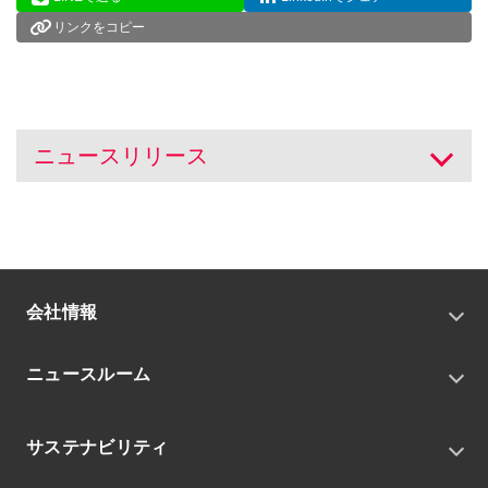
リンクをコピー
ニュースリリース
開く
会社情報
トップメッセージ
ニュースルーム
会社概要
私たちの目指す姿
ニュースリリース
中期経営戦略
サステナビリティ
トピックス
組織
グループニュース・イベント