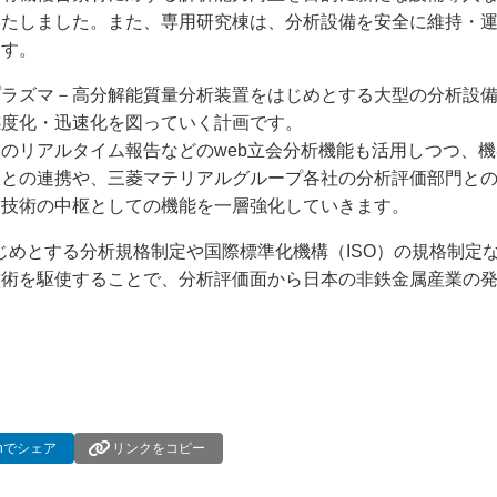
いたしました。また、専用研究棟は、分析設備を安全に維持・
ます。
プラズマ－高分解能質量分析装置をはじめとする大型の分析設
感度化・迅速化を図っていく計画です。
のリアルタイム報告などのweb立会分析機能も活用しつつ、機
部との連携や、三菱マテリアルグループ各社の分析評価部門と
価技術の中枢としての機能を一層強化していきます。
じめとする分析規格制定や国際標準化機構（ISO）の規格制定
技術を駆使することで、分析評価面から日本の非鉄金属産業の
dInでシェア
リンクをコピー