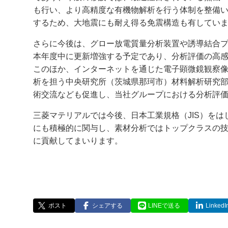
も行い、より高精度な有機物解析を行う体制を整備
するため、大地震にも耐え得る免震構造も有してい
さらに今後は、グロー放電質量分析装置や誘導結合
本年度中に更新増強する予定であり、分析評価の高
このほか、インターネットを通じた電子顕微鏡観察像
析を担う中央研究所（茨城県那珂市）材料解析研究
術交流なども促進し、当社グループにおける分析評
三菱マテリアルでは今後、日本工業規格（JIS）をは
にも積極的に関与し、素材分析ではトップクラスの
に貢献してまいります。
ポスト
シェアする
LINEで送る
Linke