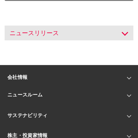
ニュースリリース
開く
会社情報
トップメッセージ
ニュースルーム
会社概要
私たちの目指す姿
ニュースリリース
中期経営戦略
サステナビリティ
トピックス
組織
グループニュース・イベント
サステナビリティ基本方針
役員
IRニュース
株主・投資家情報
環境