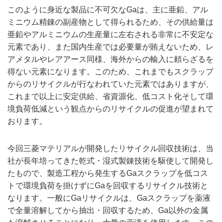
このように身近な製品に不可欠なGaは、主に亜鉛、アル
ミニウム精錬の副産物として得られるため、その供給量は
亜鉛やアルミニウムの生産量に左右される非常に不安定な
元素であり、また国内生産では必要量が賄えないため、レ
アメタルやレアアース同様、海外からの輸入に頼らざるを
得ない元素になります。このため、これまでもスクラップ
からのリサイクルが行なわれていた元素ではありますが、
これまで以上に安定供給、省資源化、低コスト化そして環
境負荷低減という観点からのリサイクルの促進が望まれて
おります。
今回三菱マテリアルが開発したリサイクル回収技術は、当
社が長年培ってきた乾式・湿式製錬技術を駆使して開発し
たもので、製造工程から発生するGaスクラップを低コス
トで環境負荷を掛けずにGaを回収するリサイクル技術と
なります。一般にGaリサイクルは、Gaスクラップを薬液
で全量溶解してから抽出・回収するため、Ga以外の金属