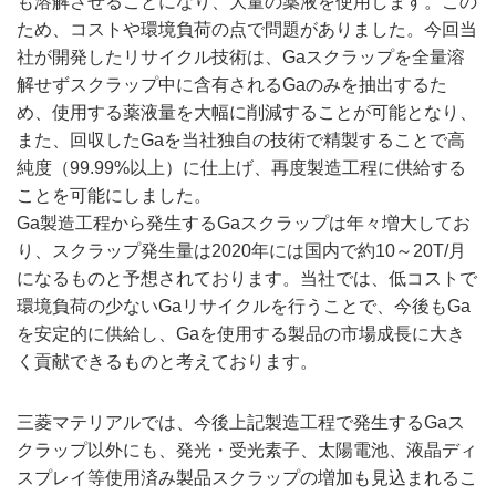
も溶解させることになり、大量の薬液を使用します。この
ため、コストや環境負荷の点で問題がありました。今回当
社が開発したリサイクル技術は、Gaスクラップを全量溶
解せずスクラップ中に含有されるGaのみを抽出するた
め、使用する薬液量を大幅に削減することが可能となり、
また、回収したGaを当社独自の技術で精製することで高
純度（99.99%以上）に仕上げ、再度製造工程に供給する
ことを可能にしました。
Ga製造工程から発生するGaスクラップは年々増大してお
り、スクラップ発生量は2020年には国内で約10～20T/月
になるものと予想されております。当社では、低コストで
環境負荷の少ないGaリサイクルを行うことで、今後もGa
を安定的に供給し、Gaを使用する製品の市場成長に大き
く貢献できるものと考えております。
三菱マテリアルでは、今後上記製造工程で発生するGaス
クラップ以外にも、発光・受光素子、太陽電池、液晶ディ
スプレイ等使用済み製品スクラップの増加も見込まれるこ