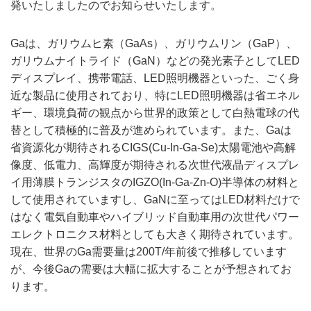
発いたしましたのでお知らせいたします。
Gaは、ガリウムヒ素（GaAs）、ガリウムリン（GaP）、
ガリウムナイトライド（GaN）などの発光素子としてLED
ディスプレイ、携帯電話、LED照明機器といった、ごく身
近な製品に使用されており、特にLED照明機器は省エネル
ギー、環境負荷の観点から世界的政策として白熱電球の代
替として積極的に普及が進められています。また、Gaは
省資源化が期待されるCIGS(Cu-In-Ga-Se)太陽電池や高解
像度、低電力、高輝度が期待される次世代液晶ディスプレ
イ用薄膜トランジスタのIGZO(In-Ga-Zn-O)半導体の材料と
して使用されていますし、GaNに至ってはLED材料だけで
はなく電気自動車やハイブリッド自動車用の次世代パワー
エレクトロニクス材料としても大きく期待されています。
現在、世界のGa需要量は200T/年前後で推移しています
が、今後Gaの需要は大幅に拡大することが予想されてお
ります。