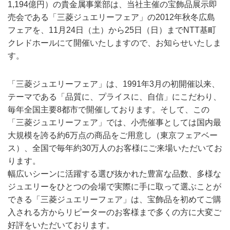
1,194億円）の貴金属事業部は、当社主催の宝飾品展示即
売会である「三菱ジュエリーフェア」の2012年秋冬広島
フェアを、11月24日（土）から25日（日）までNTT基町
クレドホールにて開催いたしますので、お知らせいたしま
す。
「三菱ジュエリーフェア」は、1991年3月の初開催以来、
テーマである「品質に、プライスに、自信」にこだわり、
毎年全国主要8都市で開催しております。そして、この
「三菱ジュエリーフェア」では、小売催事としては国内最
大規模を誇る約6万点の商品をご用意し（東京フェアベー
ス）、全国で毎年約30万人のお客様にご来場いただいてお
ります。
幅広いシーンに活躍する選び抜かれた豊富な品数、多様な
ジュエリーをひとつの会場で実際に手に取って選ぶことが
できる「三菱ジュエリーフェア」は、宝飾品を初めてご購
入される方からリピーターのお客様まで多くの方に大変ご
好評をいただいております。