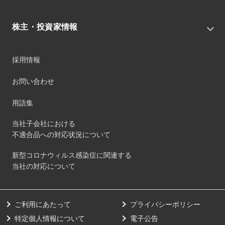
組織
グループニュース・イベント
サステナビリティ基本方針
役員
IRニュース
株主・投資家情報
環境
沿革
社会
コーポレート・ガバナンス
経営方針
ガバナンス
採用情報
事業
財務ハイライト
サステナビリティマネジメント
事業所
株式情報
お問い合わせ
マテリアリティ
グループ会社
IR資料室
ESGを推進する活動
IRカレンダー
用語集
ステークホルダーへの経済的価値配分
IRポリシー
サステナビリティデータ
当社子会社における
個人投資家のみなさまへ
不適合品への対応状況について
第三者保証
社外団体への加盟
新型コロナウィルス感染症に関連する
社外からの評価
当社の対応について
GRI内容索引
ダイバーシティ・エクイティ&インクルージョン
ご利用にあたって
プライバシーポリシー
健康経営の取り組み
特定個人情報について
電子公告