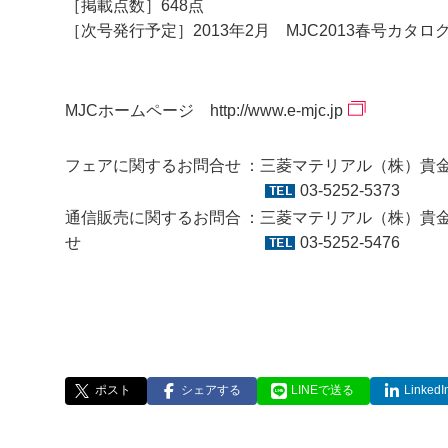
［掲載点数］648点
［次号発行予定］2013年2月 MJC2013春号カタロ
MJCホームページ
http://www.e-mjc.jp
フェアに関するお問合せ
三菱マテリアル（株）貴
03-5252-5373
通信販売に関するお問合
三菱マテリアル（株）貴
せ
03-5252-5476
ポスト
シェアする
LINEで送る
Linke