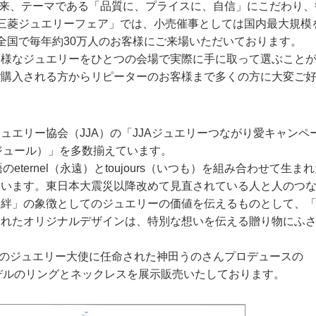
催以来、テーマである「品質に、プライスに、自信」にこだわり、
三菱ジュエリーフェア」では、小売催事としては国内最大規模
全国で毎年約30万人のお客様にご来場いただいております。
多様なジュエリーをひとつの会場で実際に手に取って選ぶこと
ご購入される方からリピーターのお客様まで多くの方に大変ご
エリー協会（JJA）の「JJAジュエリーつながり愛キャンペ
ルジュール）」を多数揃えています。
eternel（永遠）とtoujours（いつも）を組み合わせて生ま
ています。東日本大震災以降改めて見直されている人と人のつ
「絆」の象徴としてのジュエリーの価値を伝えるものとして、
されたオリジナルデザインは、特別な想いを伝える贈り物にふ
Aのジュエリー大使に任命された神田うのさんプロデュースの
モデルのリングとネックレスを展示販売いたしております。