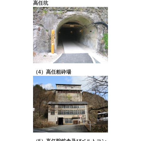
高任坑
（4）高任粗砕場