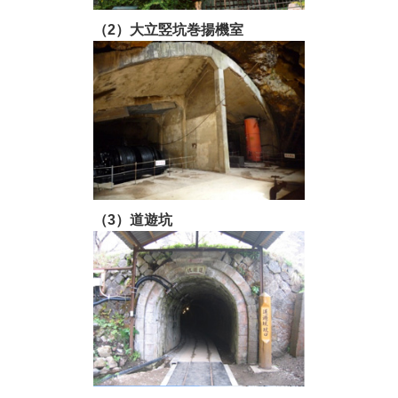
（2）大立竪坑巻揚機室
（3）道遊坑