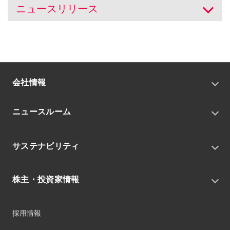
ニュースリリース
開く
会社情報
トップメッセージ
ニュースルーム
会社概要
私たちの目指す姿
ニュースリリース
中期経営戦略
サステナビリティ
トピックス
組織
グループニュース・イベント
サステナビリティ基本方針
役員
IRニュース
株主・投資家情報
環境
沿革
社会
コーポレート・ガバナンス
経営方針
ガバナンス
採用情報
事業
財務ハイライト
サステナビリティマネジメント
事業所
株式情報