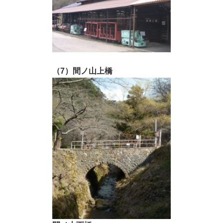
（7）間ノ山上橋