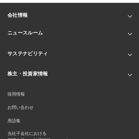
会社情報
トップメッセージ
ニュースルーム
会社概要
私たちの目指す姿
ニュースリリース
中期経営戦略
サステナビリティ
トピックス
組織
グループニュース・イベント
サステナビリティ基本方針
役員
IRニュース
株主・投資家情報
環境
沿革
社会
コーポレート・ガバナンス
経営方針
ガバナンス
採用情報
事業
財務ハイライト
サステナビリティマネジメント
事業所
株式情報
お問い合わせ
マテリアリティ
グループ会社
IR資料室
ESGを推進する活動
IRカレンダー
用語集
ステークホルダーへの経済的価値配分
IRポリシー
サステナビリティデータ
当社子会社における
個人投資家のみなさまへ