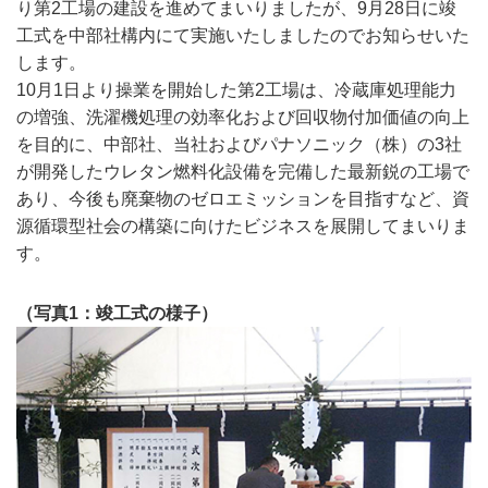
り第2工場の建設を進めてまいりましたが、9月28日に竣
工式を中部社構内にて実施いたしましたのでお知らせいた
します。
10月1日より操業を開始した第2工場は、冷蔵庫処理能力
の増強、洗濯機処理の効率化および回収物付加価値の向上
を目的に、中部社、当社およびパナソニック（株）の3社
が開発したウレタン燃料化設備を完備した最新鋭の工場で
あり、今後も廃棄物のゼロエミッションを目指すなど、資
源循環型社会の構築に向けたビジネスを展開してまいりま
す。
（写真1：竣工式の様子）