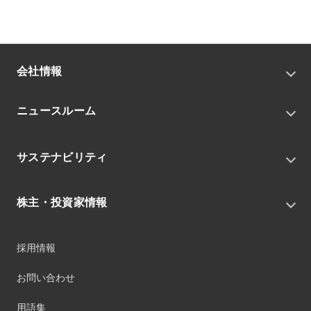
会社情報
トップメッセージ
ニュースルーム
会社概要
私たちの目指す姿
ニュースリリース
中期経営戦略
サステナビリティ
トピックス
組織
グループニュース・イベント
サステナビリティ基本方針
役員
IRニュース
株主・投資家情報
環境
沿革
社会
コーポレート・ガバナンス
経営方針
ガバナンス
採用情報
事業
財務ハイライト
サステナビリティマネジメント
事業所
株式情報
お問い合わせ
マテリアリティ
グループ会社
IR資料室
ESGを推進する活動
IRカレンダー
用語集