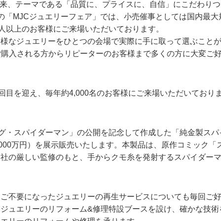
催以来、テーマである「品質に、プライスに、自信」にこだわり
の「MJCジュエリーフェア」では、小売催事としては国内最大
万人以上のお客様にご来場いただいております。
多様なジュエリーをひとつの会場で実際に手に取って選ぶこと
ご購入される方からリピーターのお客様まで多くの方に大変ご
回目を迎え、毎年約4,000名のお客様にご来場いただいており
ング・スパイダーマン」の公開を記念して作成した「純金製スパ
格2,000万円）を展示販売いたします。本製品は、原作コミック「
ク社の厳しい監修のもと、手からクモ糸を発射するスパイダー
、ご不要になったジュエリーの再生サービスについても毎回ご
ジュエリーのリフォーム&修理特設ブースを設け、確かな技術