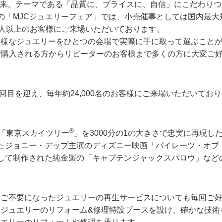
催以来、テーマである「品質に、プライスに、自信」にこだわり
の「MJCジュエリーフェア」では、小売催事としては国内最大
万人以上のお客様にご来場いただいております。
多様なジュエリーをひとつの会場で実際に手に取って選ぶこと
ご購入される方からリピーターのお客様まで多くの方に大変ご
回目を迎え、毎年約24,000名のお客様にご来場いただいており
®
た「東京スカイツリー
」を3000分の1の大きさで忠実に再現し
たジョニー・デップ主演のディズニー映画「パイレーツ・オブ
して制作された純金製の「キャプテンジャックスパロウ」など
、ご不要になったジュエリーの再生サービスについても毎回ご
ジュエリーのリフォーム&修理特設ブースを設け、確かな技術