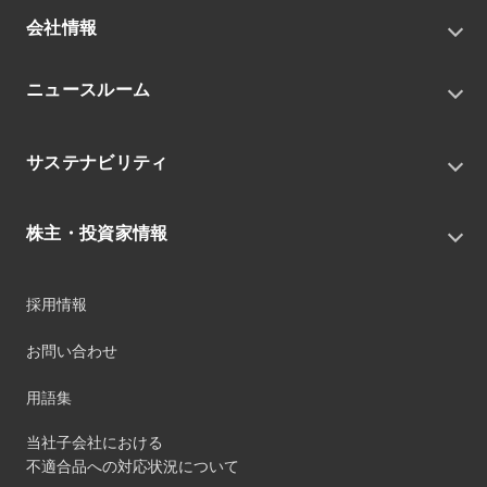
会社情報
トップメッセージ
ニュースルーム
会社概要
私たちの目指す姿
ニュースリリース
中期経営戦略
サステナビリティ
トピックス
組織
グループニュース・イベント
サステナビリティ基本方針
役員
IRニュース
株主・投資家情報
環境
沿革
社会
コーポレート・ガバナンス
経営方針
ガバナンス
採用情報
事業
財務ハイライト
サステナビリティマネジメント
事業所
株式情報
お問い合わせ
マテリアリティ
グループ会社
IR資料室
ESGを推進する活動
IRカレンダー
用語集
ステークホルダーへの経済的価値配分
IRポリシー
サステナビリティデータ
当社子会社における
個人投資家のみなさまへ
不適合品への対応状況について
第三者保証