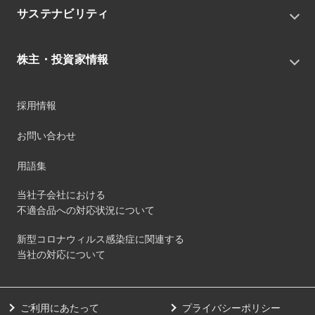
中期経営戦略
サステナビリティ
トピックス
組織
グループニュース・イベント
サステナビリティ基本方針
役員
IRニュース
株主・投資家情報
環境
沿革
社会
コーポレート・ガバナンス
経営方針
ガバナンス
採用情報
事業
財務ハイライト
サステナビリティマネジメント
事業所
株式情報
お問い合わせ
マテリアリティ
グループ会社
IR資料室
ESGを推進する活動
IRカレンダー
用語集
ステークホルダーへの経済的価値配分
IRポリシー
サステナビリティデータ
当社子会社における
個人投資家のみなさまへ
不適合品への対応状況について
第三者保証
社外団体への加盟
新型コロナウィルス感染症に関連する
社外からの評価
当社の対応について
GRI内容索引
ダイバーシティ・エクイティ&インクルージョン
ご利用にあたって
プライバシーポリシー
健康経営の取り組み