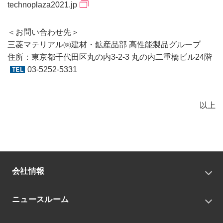
technoplaza2021.jp
＜お問い合わせ先＞
三菱マテリアル㈱建材・鉱産品部 高性能製品グループ
住所：東京都千代田区丸の内3-2-3 丸の内二重橋ビル24階
03-5252-5331
以上
会社情報
トップメッセージ
ニュースルーム
会社概要
私たちの目指す姿
ニュースリリース