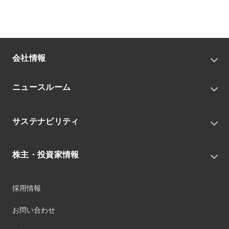
会社情報
トップメッセージ
ニュースルーム
会社概要
私たちの目指す姿
ニュースリリース
中期経営戦略
サステナビリティ
トピックス
組織
グループニュース・イベント
サステナビリティ基本方針
役員
IRニュース
株主・投資家情報
環境
沿革
社会
コーポレート・ガバナンス
経営方針
ガバナンス
採用情報
事業
財務ハイライト
サステナビリティマネジメント
事業所
株式情報
お問い合わせ
マテリアリティ
グループ会社
IR資料室
ESGを推進する活動