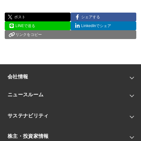
ポスト
シェアする
LINEで送る
LinkedInでシェア
リンクをコピー
会社情報
トップメッセージ
ニュースルーム
会社概要
私たちの目指す姿
ニュースリリース
中期経営戦略
サステナビリティ
トピックス
組織
グループニュース・イベント
サステナビリティ基本方針
役員
IRニュース
株主・投資家情報
環境
沿革