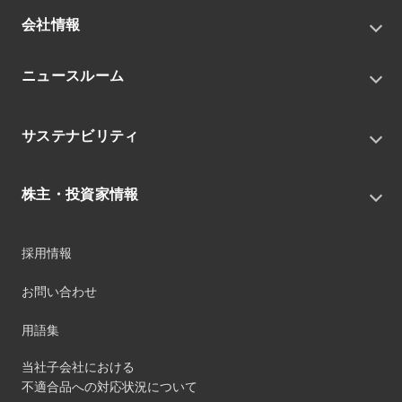
会社情報
トップメッセージ
ニュースルーム
会社概要
私たちの目指す姿
ニュースリリース
中期経営戦略
サステナビリティ
トピックス
組織
グループニュース・イベント
サステナビリティ基本方針
役員
IRニュース
株主・投資家情報
環境
沿革
社会
コーポレート・ガバナンス
経営方針
ガバナンス
採用情報
事業
財務ハイライト
サステナビリティマネジメント
事業所
株式情報
お問い合わせ
マテリアリティ
グループ会社
IR資料室
ESGを推進する活動
IRカレンダー
用語集
ステークホルダーへの経済的価値配分
IRポリシー
サステナビリティデータ
当社子会社における
個人投資家のみなさまへ
不適合品への対応状況について
第三者保証