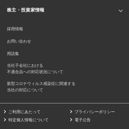
サステナビリティ基本方針
役員
IRニュース
株主・投資家情報
環境
沿革
社会
コーポレート・ガバナンス
経営方針
ガバナンス
採用情報
事業
財務ハイライト
サステナビリティマネジメント
事業所
株式情報
お問い合わせ
マテリアリティ
グループ会社
IR資料室
ESGを推進する活動
IRカレンダー
用語集
ステークホルダーへの経済的価値配分
IRポリシー
サステナビリティデータ
当社子会社における
個人投資家のみなさまへ
不適合品への対応状況について
第三者保証
社外団体への加盟
新型コロナウィルス感染症に関連する
社外からの評価
当社の対応について
GRI内容索引
ダイバーシティ・エクイティ&インクルージョン
ご利用にあたって
プライバシーポリシー
健康経営の取り組み
特定個人情報について
電子公告