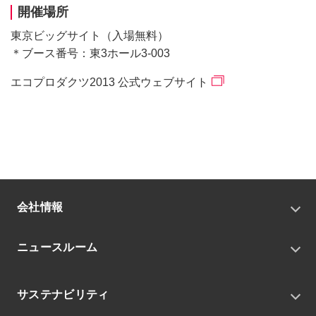
開催場所
東京ビッグサイト（入場無料）
＊ブース番号：東3ホール3-003
エコプロダクツ2013 公式ウェブサイト
会社情報
トップメッセージ
ニュースルーム
会社概要
私たちの目指す姿
ニュースリリース
中期経営戦略
サステナビリティ
トピックス
組織
グループニュース・イベント