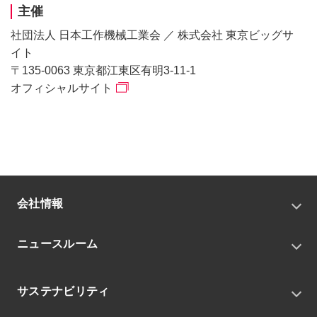
主催
社団法人 日本工作機械工業会 ／ 株式会社 東京ビッグサ
イト
〒135-0063 東京都江東区有明3-11-1
オフィシャルサイト
会社情報
トップメッセージ
ニュースルーム
会社概要
私たちの目指す姿
ニュースリリース
中期経営戦略
サステナビリティ
トピックス
組織
グループニュース・イベント