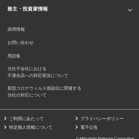
サステナビリティ基本方針
役員
IRニュース
株主・投資家情報
環境
沿革
社会
コーポレート・ガバナンス
経営方針
ガバナンス
採用情報
事業
財務ハイライト
サステナビリティマネジメント
事業所
株式情報
お問い合わせ
マテリアリティ
グループ会社
IR資料室
ESGを推進する活動
IRカレンダー
用語集
ステークホルダーへの経済的価値配分
IRポリシー
サステナビリティデータ
当社子会社における
個人投資家のみなさまへ
不適合品への対応状況について
第三者保証
社外団体への加盟
新型コロナウィルス感染症に関連する
社外からの評価
当社の対応について
GRI内容索引
ダイバーシティ・エクイティ&インクルージョン
ご利用にあたって
プライバシーポリシー
健康経営の取り組み
特定個人情報について
電子公告
© Mitsubishi Materials Corporation