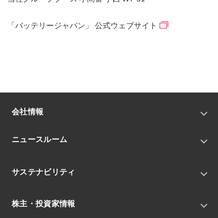
「バッテリージャパン」 公式ウェブサイト
会社情報
トップメッセージ
ニュースルーム
会社概要
私たちの目指す姿
ニュースリリース
中期経営戦略
サステナビリティ
トピックス
組織
グループニュース・イベント
サステナビリティ基本方針
役員
IRニュース
株主・投資家情報
環境
沿革