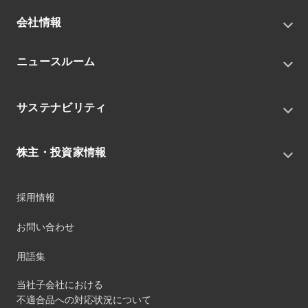
会社情報
トップメッセージ
ニュースルーム
会社概要
私たちの目指す姿
ニュースリリース
中期経営戦略
サステナビリティ
トピックス
組織
グループニュース・イベント
サステナビリティ基本方針
役員
IRニュース
株主・投資家情報
環境
沿革
社会
コーポレート・ガバナンス
経営方針
ガバナンス
採用情報
事業
財務ハイライト
サステナビリティマネジメント
事業所
株式情報
お問い合わせ
マテリアリティ
グループ会社
IR資料室
ESGを推進する活動
IRカレンダー
用語集
ステークホルダーへの経済的価値配分
IRポリシー
サステナビリティデータ
当社子会社における
個人投資家のみなさまへ
不適合品への対応状況について
第三者保証