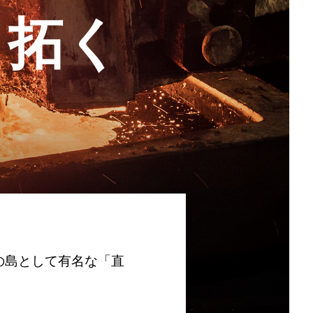
り拓く
の島として有名な「直
。