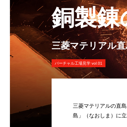
銅製錬
三菱マテリアル直
バーチャル工場見学 vol.01
三菱マテリアルの直島
島」（なおしま）に立