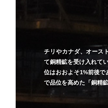
チリやカナダ、オース
て銅精鉱を受け入れて
位はおおよそ1%前後で
で品位を高めた「銅精