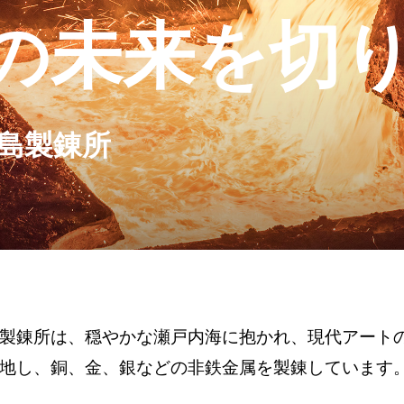
の未来を切
島製錬所
製錬所は、穏やかな瀬戸内海に抱かれ、現代アート
地し、銅、金、銀などの非鉄金属を製錬しています