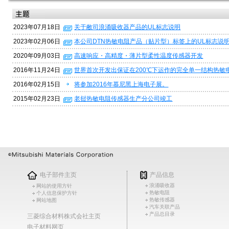
2023年07月18日
关于敝司浪涌吸收器产品的UL标志说明
2023年02月06日
本公司DTN热敏电阻产品（贴片型）标签上的UL标志说
2020年09月03日
高速响应・高精度・薄片型柔性温度传感器开发
2016年11月24日
世界首次开发出保证在200℃下运作的完全单一结构热敏
2016年02月15日
将参加2016年慕尼黑上海电子展。
2015年02月23日
老挝热敏电阻传感器生产分公司竣工
电子部件主页
产品信息
浪涌吸收器
网站的使用方针
热敏电阻
个人信息保护方针
热敏传感器
网站地图
汽车关联产品
产品总目录
三菱综合材料株式会社主页
电子材料网页