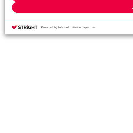
have provided to them or that t
services. Please click [Cookie 
Powered by Internet Initiative Japan Inc.
Pr
T