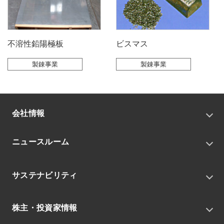
不溶性鉛陽極板
ビスマス
製錬事業
製錬事業
会社情報
トップメッセージ
ニュースルーム
会社概要
私たちの目指す姿
ニュースリリース
中期経営戦略
サステナビリティ
トピックス
組織
グループニュース・イベント
サステナビリティ基本方針
役員
IRニュース
株主・投資家情報
環境
沿革
社会