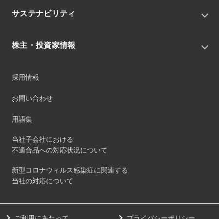
ニュースリリース
中期経営戦略
サステナビリティ
トピックス
組織
グループニュース・イベント
サステナビリティ基本方針
役員
IRニュース
株主・投資家情報
環境
沿革
社会
コーポレート・ガバナンス
経営方針
ガバナンス
採用情報
事業
財務ハイライト
サステナビリティマネジメント
事業所
株式情報
お問い合わせ
マテリアリティ
グループ会社
IR資料室
ESGを推進する活動
IRカレンダー
用語集
ステークホルダーへの経済的価値配分
IRポリシー
サステナビリティデータ
当社子会社における
個人投資家のみなさまへ
不適合品への対応状況について
第三者保証
社外団体への加盟
新型コロナウィルス感染症に関連する
社外からの評価
当社の対応について
GRI内容索引
ダイバーシティ・エクイティ&インクルージョン
ご利用にあたって
プライバシーポリシー
健康経営の取り組み