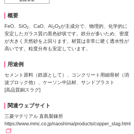
概要
FeO、SiO
、CaO、Al
O
が主成分で、物理的、化学的に
2
2
3
安定したガラス質の黒色砂状です。鉄分が多いため、密度
が大きく天然砂を上回ります。材質は非常に硬く透水性が
高いです。粒度分布も安定しています。
用途例
セメント原料（鉄源として）、コンクリート用細骨材（消
波ブロック他）、ケーソン中詰材、サンドブラスト
[高品質銅スラグ]
関連ウェブサイト
三菱マテリアル 直島製錬所
https://www.mmc.co.jp/naoshima/products/copper_slag.html