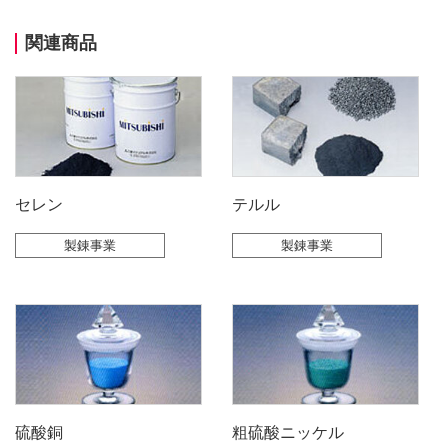
関連商品
セレン
テルル
製錬事業
製錬事業
硫酸銅
粗硫酸ニッケル