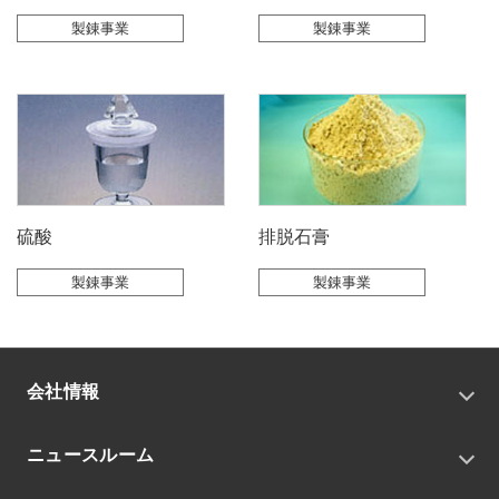
製錬事業
製錬事業
硫酸
排脱石膏
製錬事業
製錬事業
会社情報
トップメッセージ
ニュースルーム
会社概要
私たちの目指す姿