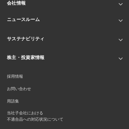
会社情報
トップメッセージ
ニュースルーム
会社概要
私たちの目指す姿
ニュースリリース
中期経営戦略
サステナビリティ
トピックス
組織
グループニュース・イベント
サステナビリティ基本方針
役員
IRニュース
株主・投資家情報
環境
沿革
社会
コーポレート・ガバナンス
経営方針
ガバナンス
採用情報
事業
財務ハイライト
サステナビリティマネジメント
事業所
株式情報
お問い合わせ
マテリアリティ
グループ会社
IR資料室
ESGを推進する活動
IRカレンダー
用語集
ステークホルダーへの経済的価値配分
IRポリシー
サステナビリティデータ
当社子会社における
個人投資家のみなさまへ
不適合品への対応状況について
第三者保証
社外団体への加盟