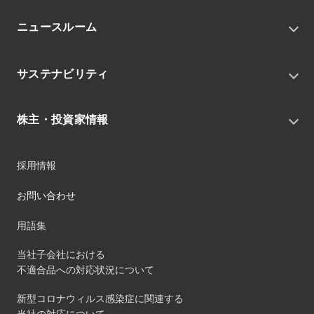
トップメッセージ
ニュースルーム
会社概要
私たちの目指す姿
ニュースリリース
中期経営戦略
サステナビリティ
トピックス
組織
グループニュース・イベント
サステナビリティ基本方針
役員
IRニュース
株主・投資家情報
環境
沿革
社会
コーポレート・ガバナンス
経営方針
ガバナンス
採用情報
事業
財務ハイライト
サステナビリティマネジメント
事業所
株式情報
お問い合わせ
マテリアリティ
グループ会社
IR資料室
ESGを推進する活動
IRカレンダー
用語集
ステークホルダーへの経済的価値配分
IRポリシー
サステナビリティデータ
当社子会社における
個人投資家のみなさまへ
不適合品への対応状況について
第三者保証
社外団体への加盟
新型コロナウィルス感染症に関連する
社外からの評価
当社の対応について